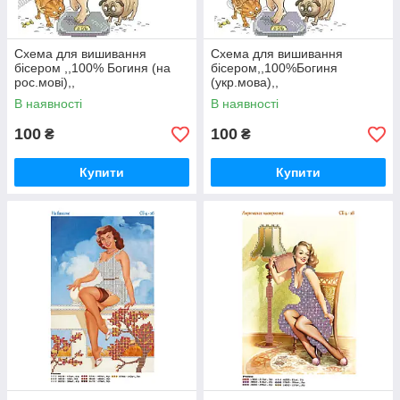
Схема для вишивання
Схема для вишивання
бiсером ,,100% Богиня (на
бiсером,,100%Богиня
рос.мовi),,
(укр.мова),,
В наявності
В наявності
100
100
₴
₴
Купити
Купити