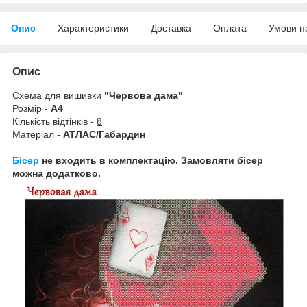
Опис
Характеристики
Доставка
Оплата
Умови п
Опис
Схема для вишивки
"Червова дама"
Розмір -
А4
Кількість відтінків -
8
Матеріал -
АТЛАС/Габардин
Бісер
не входить в комплектацію. Замовляти бісер
можна додатково.