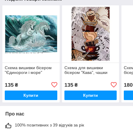
Схема вишивки бісером
Схема для вишивки
Схем
"Єдинороги і море"
бісером "Кава", чашки
бісе
135
135
180
₴
₴
Купити
Купити
Про нас
100% позитивних з 39 відгуків за рік