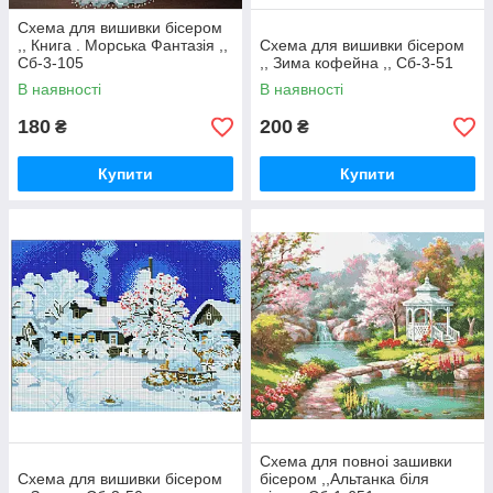
Схема для вишивки бісером
,, Книга . Морська Фантазія ,,
Схема для вишивки бісером
Сб-3-105
,, Зима кофейна ,, Сб-3-51
В наявності
В наявності
180
200
₴
₴
Купити
Купити
Схема для повноi зашивки
Схема для вишивки бісером
бiсером ,,Альтанка бiля