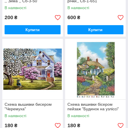
,, Зима ,, Сб-3-50
рiчки,, Сб-1-651
В наявності
В наявності
200
600
₴
₴
Купити
Купити
Схема вышивки бисером
Схема вишивки бісером
"Черемуха"
пейзаж "Будинок на узліссі"
В наявності
В наявності
180
180
₴
₴