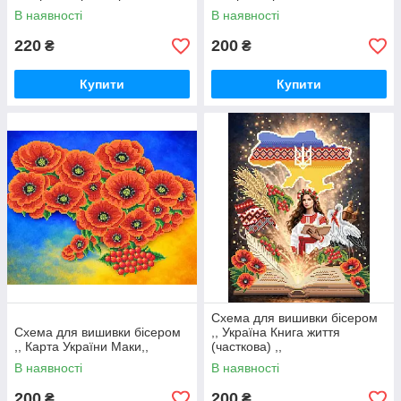
В наявності
В наявності
220
200
₴
₴
Купити
Купити
Принести в свій будинок оберіг можна і за допомогою схем
для бісеру. В такому випадку, схема набуває подвійний сенс -
вишивати що або сама по собі є сильним і добрим посилом,
а вишиваючи оберіг, Ви зможете створити дійсно сильний
захисний символ в будинок. Більш того, схема для вишивки в
такому цікавому виконанні виглядає дійсно красиво! Вишита
бісером картина
"Оберіг для дому"
не розчарує вас!
Схема для вишивки бісером
В даному розділі товарів у вас є можливість вибрати і
Схема для вишивки бісером
,, Україна Книга життя
,, Карта України Маки,,
(часткова) ,,
придбати вподобану вам схему для вишивки бісером з
категорії
"Обереги для дому, символіка"
. Надалі
В наявності
В наявності
асортимент товарів буде регулярно поповнюватися новими
200
200
₴
₴
роботами і пропозиціями!