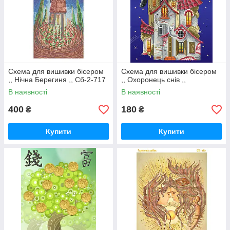
Схема для вишивки бісером
Схема для вишивки бiсером
,, Нічна Берегиня ,, Сб-2-717
,, Охоронець снiв ,,
В наявності
В наявності
400
180
₴
₴
Купити
Купити