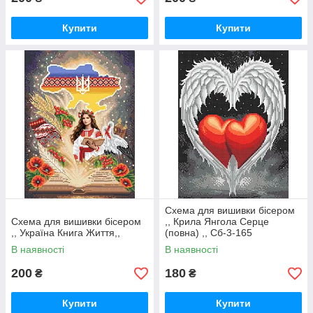
Схеми представлені у
форматі А3
(29 див. ― 34,42 см)
Купити
Купити
горизонтального або вертикального типу.
Якщо вам необхідно
підібрати бісер для обраної схеми
, дана
послуга також надається у нашому інтернет-магазині. Для
цього потрібно
вказати
дану інформацію у оформленні
замовлення або менеджера під час оформлення
замовлення.
Раді вітати Вас у нашому інтернет-магазині!
Вдалих покупок! ;)
Схема для вишивки бісером
Схема для вишивки бісером
,, Крила Янгола Серце
,, Україна Книга Життя,,
(повна) ,, Сб-3-165
В наявності
В наявності
200
180
₴
₴
Купити
Купити