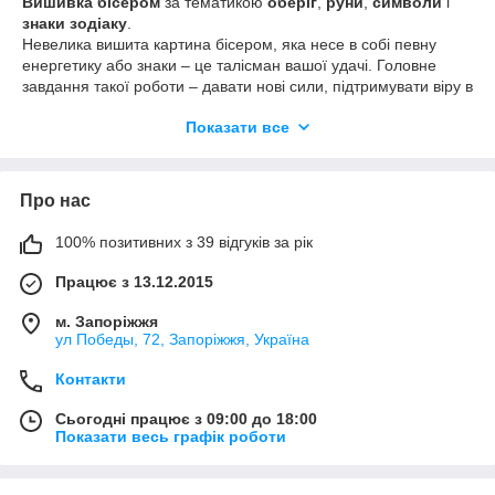
Вишивка бісером
за тематикою
оберіг
,
руни
,
символи
і
знаки зодіаку
.
Невелика вишита картина бісером, яка несе в собі певну
енергетику або знаки – це талісман вашої удачі. Головне
завдання такої роботи – давати нові сили, підтримувати віру в
себе, надавати натхнення та успіхів у будь-яких починаннях.
Показати все
Схеми для вишивки бісером Руни
.
Руна це певний знак, у якому ховається закладена в нього
інформація. Що може дати така
вишита бісером схема
?
Про нас
Навіть якщо опустити банальну красу цього символу, кожна
схема для бісеру у вигляді руни це ще і ваш персональний
100% позитивних з 39 відгуків за рік
джерело енергії. Енергія теж буває різною, спрямованої на
різні життєві звершення,
варто ознайомитися з кожної
Працює з 13.12.2015
цікавлячої вас ручною
окремо, вся необхідна інформація
присутня під описом товару.
м. Запоріжжя
ул Победы, 72, Запоріжжя, Україна
Контакти
Схеми для вишивки бісером Обереги
.
Інше значення має
схема для бісеру оберіг
. Суть її роботи
Сьогодні працює з 09:00 до 18:00
схожа з рунами, однак оберіг зазвичай протидіє поганий
Показати весь графік роботи
енергетиці, яка спрямована на вас.
Схема-оберіг
може бути
різного призначення: захист будинку, захист сім'ї, здоров'я
близьких. Пропонуємо вашій увазі схеми-обереги в цьому