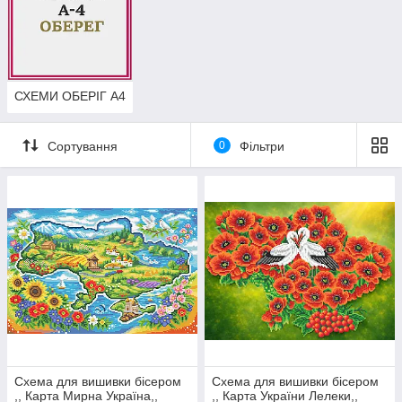
для дому"
Оберіг
- давня традиція охороняти своє житло від злих духів,
нещасть, "нечистої сили", поганих снів і негативу. Історія
СХЕМИ ОБЕРІГ А4
виникнення цієї традиції йде корінням глибоко в історію
наших предків слов'ян ( і не тільки), ще в ті часи, коли вірили,
що світ навколо - це єдине ціле, і кожна частинка цього світу
Сортування
0
Фільтри
неминуче пов'язане між собою.
Для того, що б вплинути на хід подій в позитивну сторону,
з'явилася традиція створювати маленьких "помічників" і
задобрити хороших духів, відлякуючи поганих. Так, всім
відомо, що підкова принесеш щастя, зв'язка часнику відлякує,
прикрашений віник - вимітає зло з дому і не дає йому
повернеться, а домовичок стежить за добробутом будинку і
його мешканців.
Схема для вишивки бісером
Схема для вишивки бісером
,, Карта Мирна Україна,,
,, Карта України Лелеки,,