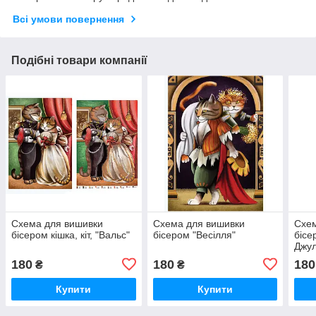
Всі умови повернення
Подібні товари компанії
Схема для вишивки
Схема для вишивки
Схем
бісером кішка, кіт, "Вальс"
бісером "Весілля"
бісе
Джул
180
180
180
₴
₴
Купити
Купити