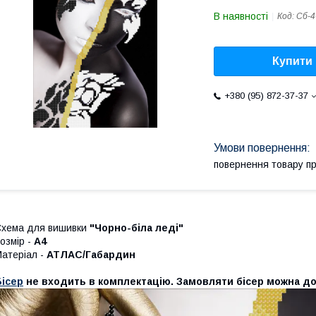
В наявності
Код:
Сб-4
Купити
+380 (95) 872-37-37
повернення товару п
хема для вишивки
"Чорно-біла леді"
озмір -
А4
атеріал -
АТЛАС/Габардин
Бісер
не входить в комплектацію. Замовляти бісер можна д