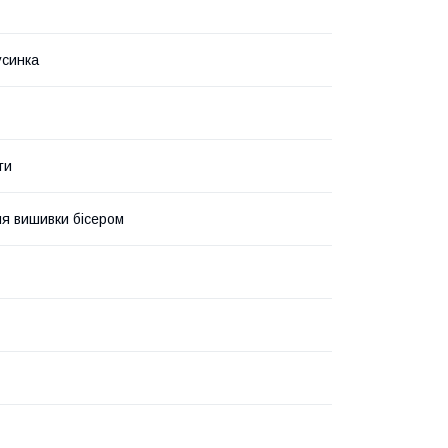
усинка
ти
я вишивки бісером