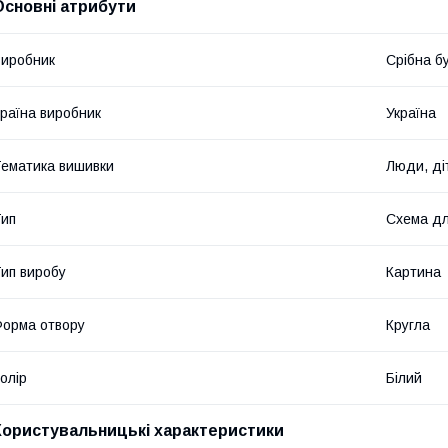
Основні атрибути
иробник
Срібна б
раїна виробник
Україна
ематика вишивки
Люди, ді
ип
Схема дл
ип виробу
Картина
орма отвору
Кругла
олір
Білий
Користувальницькі характеристики