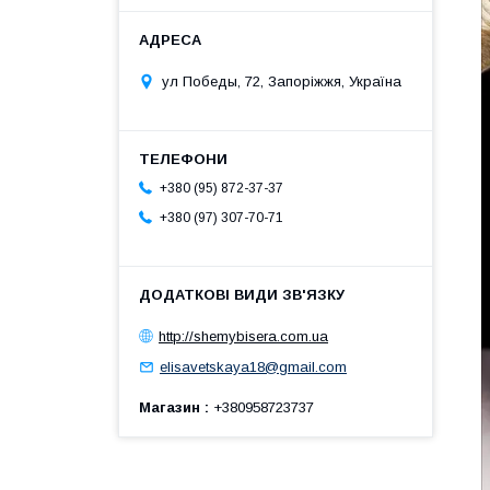
ул Победы, 72, Запоріжжя, Україна
+380 (95) 872-37-37
+380 (97) 307-70-71
http://shemybisera.com.ua
elisavetskaya18@gmail.com
Магазин
+380958723737