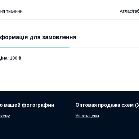
ип тканини
Атлас/га
нформація для замовлення
іна:
100 ₴
по вашей фотографии
Оптовая продажа схем (У
схему
Узнать цены