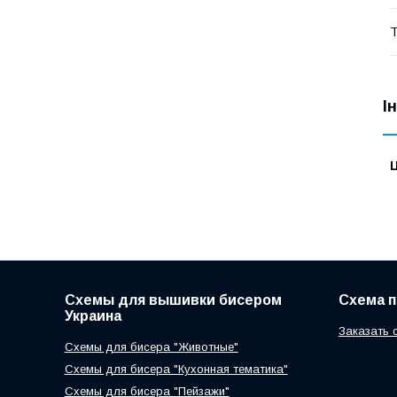
Т
І
Ц
Схемы для вышивки бисером
Схема 
Украина
Заказать 
Схемы для бисера "Животные"
Схемы для бисера "Кухонная тематика"
Схемы для бисера "Пейзажи"