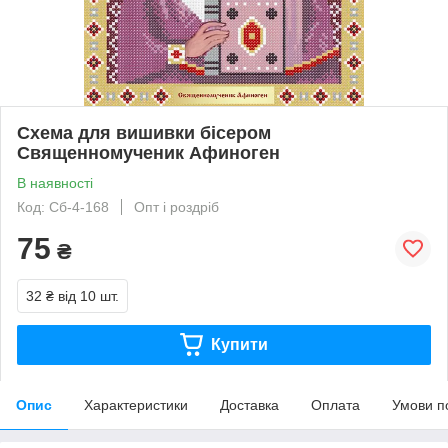
Схема для вишивки бісером
Священномученик Афиноген
В наявності
Код: Сб-4-168
Опт і роздріб
75
₴
32 ₴
від 10 шт.
Купити
Опис
Характеристики
Доставка
Оплата
Умови п