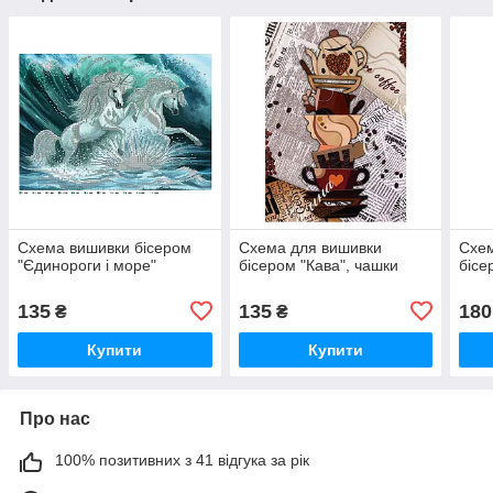
Схема вишивки бісером
Схема для вишивки
Схем
"Єдинороги і море"
бісером "Кава", чашки
бісе
135
135
180
₴
₴
Купити
Купити
Про нас
100% позитивних з 41 відгука за рік