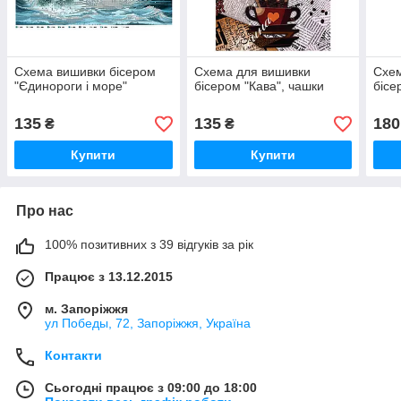
Схема вишивки бісером
Схема для вишивки
Схем
"Єдинороги і море"
бісером "Кава", чашки
бісе
135
135
180
₴
₴
Купити
Купити
Про нас
100% позитивних з 39 відгуків за рік
Працює з 13.12.2015
м. Запоріжжя
ул Победы, 72, Запоріжжя, Україна
Контакти
Сьогодні працює з 09:00 до 18:00