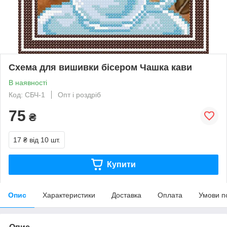
Схема для вишивки бісером Чашка кави
В наявності
Код: СБЧ-1
Опт і роздріб
75
₴
17 ₴
від 10 шт.
Купити
Опис
Характеристики
Доставка
Оплата
Умови п