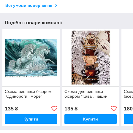
Всі умови повернення
Подібні товари компанії
Схема вишивки бісером
Схема для вишивки
Схем
"Єдинороги і море"
бісером "Кава", чашки
бісе
135
135
180
₴
₴
Купити
Купити