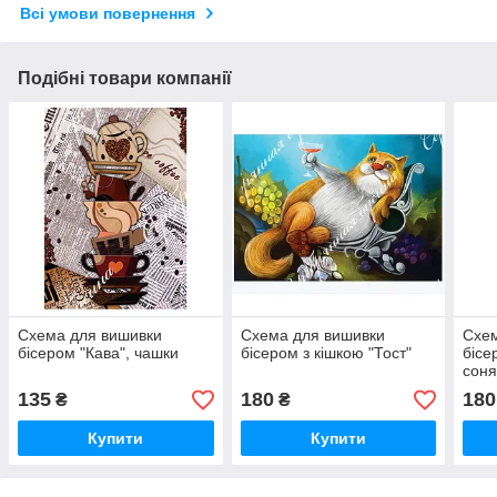
Всі умови повернення
Подібні товари компанії
Схема для вишивки
Схема для вишивки
Схем
бісером "Кава", чашки
бісером з кішкою "Тост"
бісе
сон
135
180
180
₴
₴
Купити
Купити