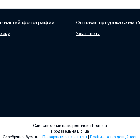
по вашей фотографии
Оптовая продажа схем (У
схему
Узнать цены
Сайт створений на маркетплейсі
Prom.ua
Продавець на Bigl.ua
Серебряная бусинка |
Поскаржитися на контент
|
Політика конфіденційності