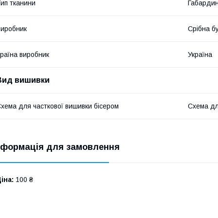
ип тканини
Габарди
иробник
Срібна б
раїна виробник
Україна
Вид вишивки
хема для часткової вишивки бісером
Схема дл
нформація для замовлення
іна:
100 ₴