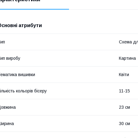
Основні атрибути
ип
Схема дл
ип виробу
Картина
ематика вишивки
Квіти
ількість кольорів бісеру
11-15
Довжина
23 см
Ширина
30 см