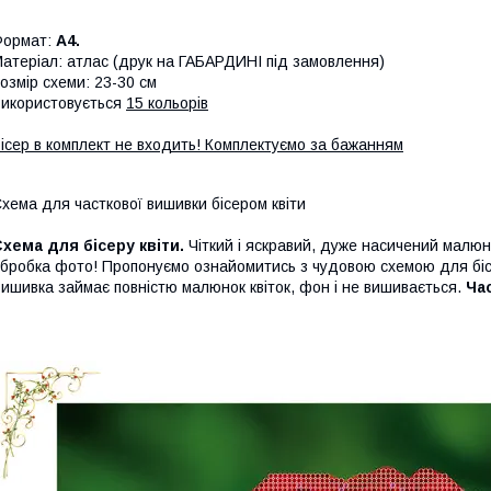
Формат:
А4.
атеріал: атлас (друк на ГАБАРДИНІ під замовлення)
озмір схеми: 23-30 см
икористовується
15 кольорів
ісер в комплект не входить! Комплектуємо за бажанням
хема для часткової вишивки бісером квіти
хема для бісеру квіти.
Чіткий і яскравий, дуже насичений малю
бробка фото! Пропонуємо ознайомитись з чудовою схемою для бісер
ишивка займає повністю малюнок квіток, фон і не вишивається.
Ча