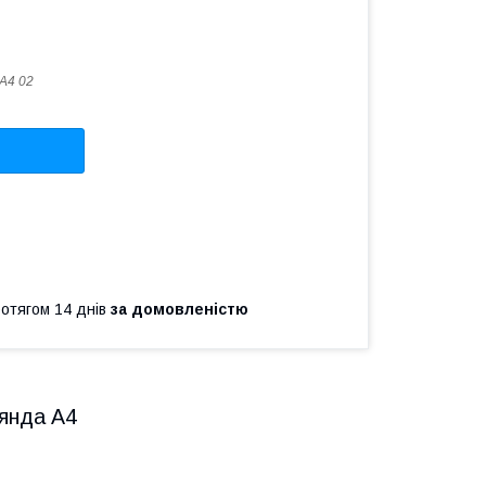
 А4 02
ротягом 14 днів
за домовленістю
янда А4