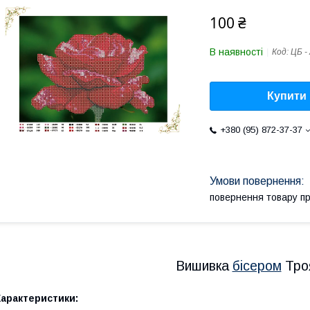
100 ₴
В наявності
Код:
ЦБ -
Купити
+380 (95) 872-37-37
повернення товару п
Вишивка
бісером
Тро
Характеристики: