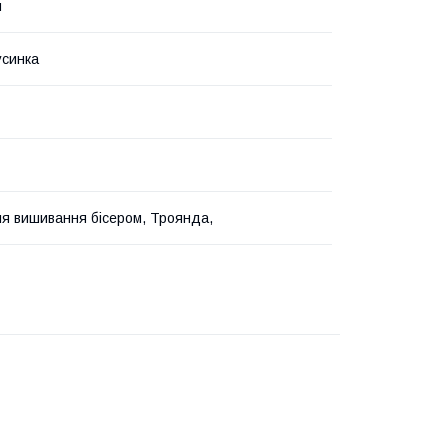
н
усинка
я вишивання бісером, Троянда,