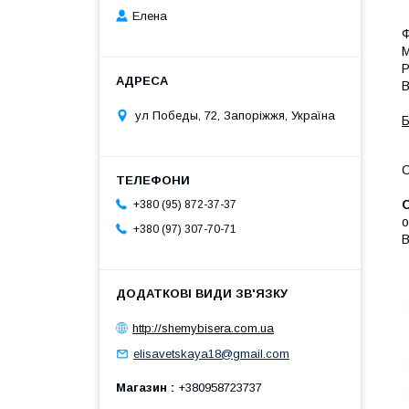
Елена
М
Р
В
ул Победы, 72, Запоріжжя, Україна
Б
С
С
+380 (95) 872-37-37
о
+380 (97) 307-70-71
В
http://shemybisera.com.ua
elisavetskaya18@gmail.com
Магазин
+380958723737