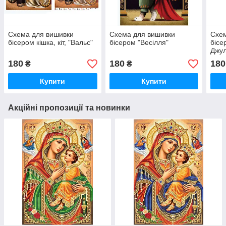
Схема для вишивки
Схема для вишивки
Схем
бісером кішка, кіт, "Вальс"
бісером "Весілля"
бісе
Джул
180
180
180
₴
₴
Купити
Купити
Акційні пропозиції та новинки