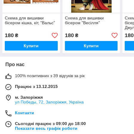
Схема для вишивки
Схема для вишивки
Схем
бісером кішка, кіт, "Вальс"
бісером "Весілля"
бісе
Джул
180
180
180
₴
₴
Купити
Купити
Про нас
100% позитивних з 39 відгуків за рік
Працює з 13.12.2015
м. Запоріжжя
ул Победы, 72, Запоріжжя, Україна
Контакти
Сьогодні працює з 09:00 до 18:00
Показати весь графік роботи