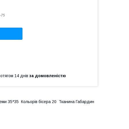
-75
ротягом 14 днів
за домовленістю
 схеми 35*35 Кольорів бісера 20 Тканина Габардин