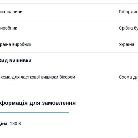
ип тканини
Габарди
иробник
Срібна б
раїна виробник
Україна
Вид вишивки
хема для часткової вишивки бісером
Схема для
нформація для замовлення
іна:
180 ₴