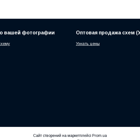
по вашей фотографии
Оптовая продажа схем (У
схему
Узнать цены
Сайт створений на маркетплейсі
Prom.ua