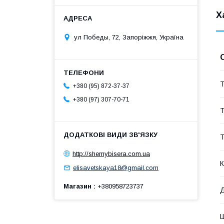
Х
ул Победы, 72, Запоріжжя, Україна
Т
+380 (95) 872-37-37
+380 (97) 307-70-71
Т
Т
http://shemybisera.com.ua
К
elisavetskaya18@gmail.com
Магазин
+380958723737