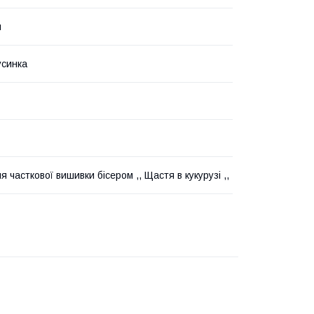
н
усинка
 часткової вишивки бісером ,, Щастя в кукурузі ,,