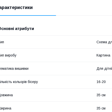
арактеристики
Основні атрибути
ип
Схема дл
ип виробу
Картина
ематика вишивки
Для діте
ількість кольорів бісеру
16-20
Довжина
35 см
Ширина
35 см