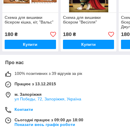
Схема для вишивки
Схема для вишивки
Схем
бісером кішка, кіт, "Вальс"
бісером "Весілля"
бісе
Джул
180
180
180
₴
₴
Купити
Купити
Про нас
100% позитивних з 39 відгуків за рік
Працює з 13.12.2015
м. Запоріжжя
ул Победы, 72, Запоріжжя, Україна
Контакти
Сьогодні працює з 09:00 до 18:00
Показати весь графік роботи