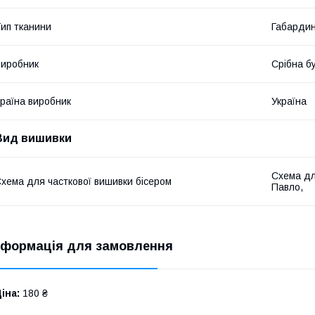
ип тканини
Габарди
иробник
Срібна б
раїна виробник
Україна
Вид вишивки
Схема дл
хема для часткової вишивки бісером
Павло,
нформація для замовлення
іна:
180 ₴