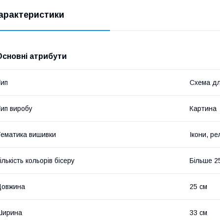
арактеристики
Основні атрибути
ип
Схема дл
ип виробу
Картина
ематика вишивки
Ікони, рел
ількість кольорів бісеру
Більше 2
Довжина
25 см
Ширина
33 см