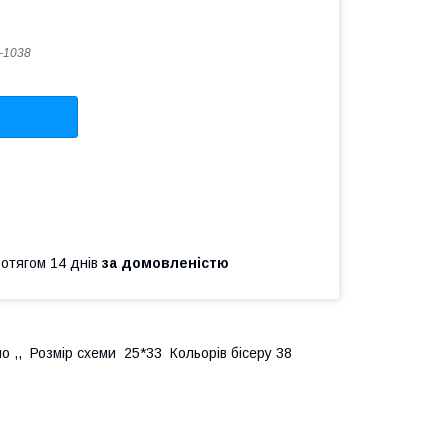
-1038
ротягом 14 днів
за домовленістю
ло ,, Розмір схеми 25*33 Кольорів бісеру 38