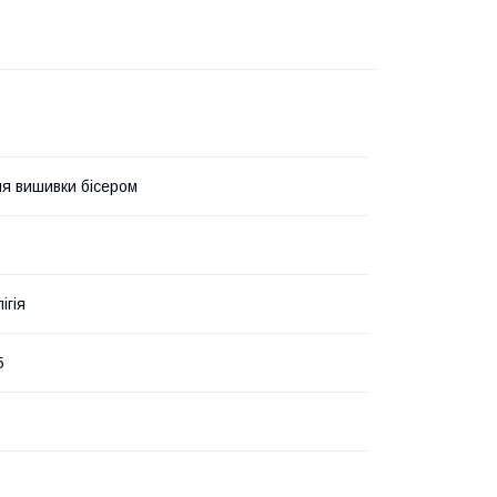
я вишивки бісером
ігія
5