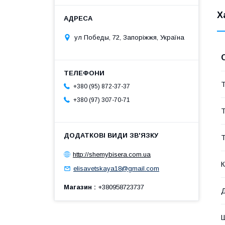
Х
ул Победы, 72, Запоріжжя, Україна
Т
+380 (95) 872-37-37
+380 (97) 307-70-71
Т
Т
http://shemybisera.com.ua
К
elisavetskaya18@gmail.com
Магазин
+380958723737