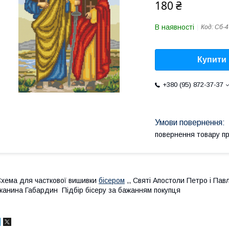
180 ₴
В наявності
Код:
Сб-4
Купити
+380 (95) 872-37-37
повернення товару п
хема для часткової вишивки
бісером
,, Святі Апостоли Петро і Пав
канина Габардин Підбір бісеру за бажанням покупця