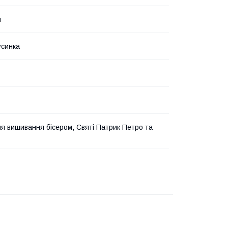
н
усинка
я вишивання бісером, Святі Патрик Петро та