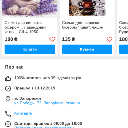
Схема для вишивки
Схема для вишивки
Схем
бісером ,, Лавандовий
бісером "Кава", чашки
бісе
котик ,, Сб-4-1050
Руди
180
135
180
₴
₴
Купити
Купити
Про нас
100% позитивних з 39 відгуків за рік
Працює з 13.12.2015
м. Запоріжжя
ул Победы, 72, Запоріжжя, Україна
Контакти
Сьогодні працює з 09:00 до 18:00