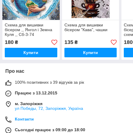
Схема для вишивки
Схема для вишивки
Схем
бісером ,, Янгол і Земна
бісером "Кава", чашки
бісе
Куля ,, Сб-3-74
схем
180
135
180
₴
₴
Купити
Купити
Про нас
100% позитивних з 39 відгуків за рік
Працює з 13.12.2015
м. Запоріжжя
ул Победы, 72, Запоріжжя, Україна
Контакти
Сьогодні працює з 09:00 до 18:00