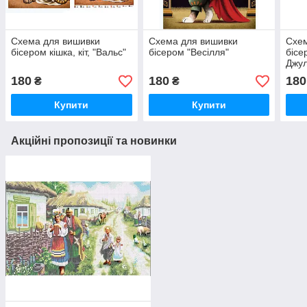
Схема для вишивки
Схема для вишивки
Схем
бісером кішка, кіт, "Вальс"
бісером "Весілля"
бісе
Джул
180
180
180
₴
₴
Купити
Купити
Акційні пропозиції та новинки