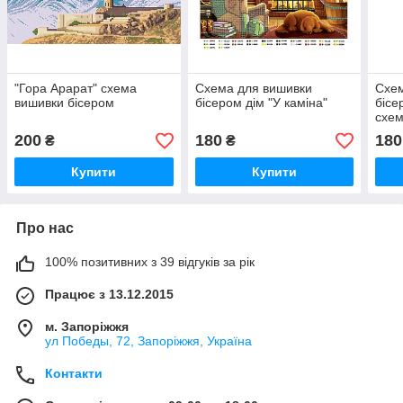
"Гора Арарат" схема
Схема для вишивки
Схем
вишивки бісером
бісером дім "У каміна"
бісе
схем
200
180
180
₴
₴
Купити
Купити
Про нас
100% позитивних з 39 відгуків за рік
Працює з 13.12.2015
м. Запоріжжя
ул Победы, 72, Запоріжжя, Україна
Контакти