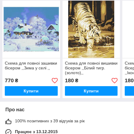
Схема для повноi зашивки
Схема для повноi вишивки
Схем
бiсером ,,Зима у селi ,,
бiсером ,,Бiлий тигр.
бiсе
(золото),,
,,Iк
,,Чо
770
180
180
₴
₴
Купити
Купити
Про нас
100% позитивних з 39 відгуків за рік
Працює з 13.12.2015