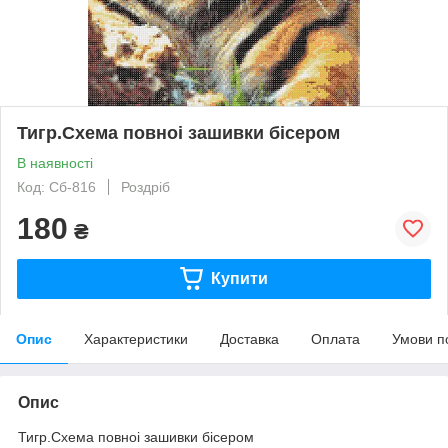
Тигр.Схема повноi зашивки бiсером
В наявності
Код: Сб-816
Роздріб
180
₴
Купити
Опис
Характеристики
Доставка
Оплата
Умови п
Опис
Тигр.Схема повноi зашивки бiсером