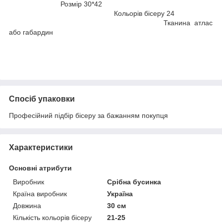
Розмiр 30*42
Кольорiв бiсеру 24
Тканина атлас
або габардин
Спосіб упаковки
Професiйний пiдбiр бiсеру за бажанням покупця
Характеристики
Основні атрибути
Виробник
Срібна бусинка
Країна виробник
Україна
Довжина
30 см
Кількість кольорів бісеру
21-25