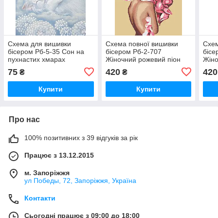
Схема для вишивки
Схема повної вишивки
Схем
бісером Рб-5-35 Сон на
бісером Рб-2-707
бісе
пухнастих хмарах
Жіночний рожевий піон
Жіно
(на світлому)
75
420
420
₴
₴
Купити
Купити
Про нас
100% позитивних з 39 відгуків за рік
Працює з 13.12.2015
м. Запоріжжя
ул Победы, 72, Запоріжжя, Україна
Контакти
Сьогодні працює з 09:00 до 18:00