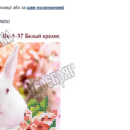
позиції або за
цим посиланням)
дить!