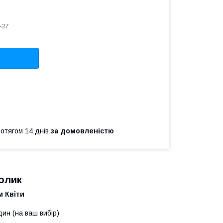
-37
ротягом 14 днів
за домовленістю
ролик
 Квіти
ин (на ваш вибір)