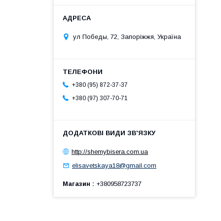
ул Победы, 72, Запоріжжя, Україна
+380 (95) 872-37-37
+380 (97) 307-70-71
http://shemybisera.com.ua
elisavetskaya18@gmail.com
Магазин
+380958723737