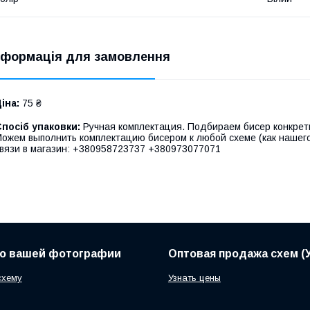
нформація для замовлення
іна:
75 ₴
посіб упаковки:
Ручная комплектация. Подбираем бисер конкрет
ожем выполнить комплектацию бисером к любой схеме (как нашего 
вязи в магазин: +380958723737 +380973077071
по вашей фотографии
Оптовая продажа схем (У
схему
Узнать цены