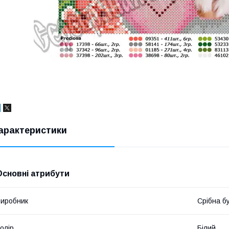
арактеристики
Основні атрибути
иробник
Срібна б
олір
Білий