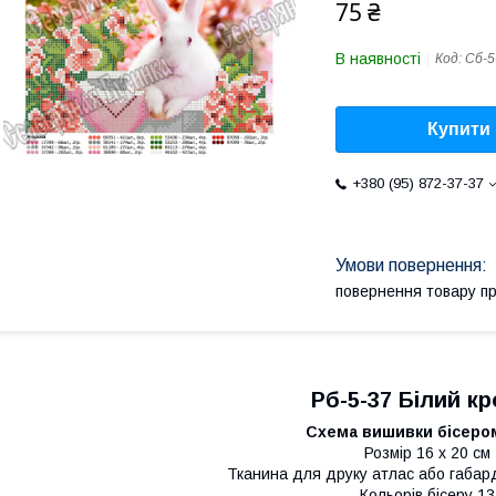
75 ₴
В наявності
Код:
Сб-5
Купити
+380 (95) 872-37-37
повернення товару п
Рб-5-37 Білий к
Схема вишивки бісером
Розмір 16 х 20 см
Тканина для друку атлас або габард
Кольорів бісеру 13