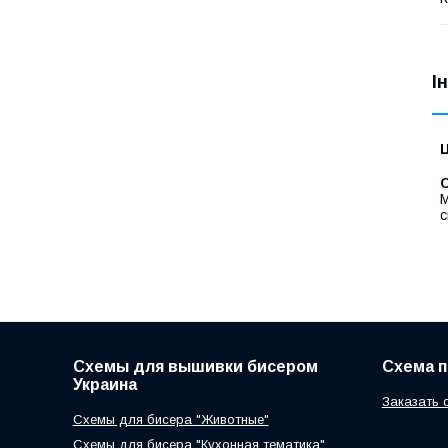
І
Ц
С
М
с
Схемы для вышивки бисером
Схема 
Украина
Заказать 
Схемы для бисера "Животные"
Схемы для бисера "Кухонная тематика"