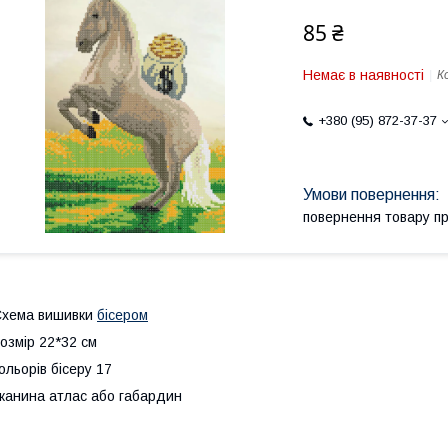
85 ₴
Немає в наявності
К
+380 (95) 872-37-37
повернення товару п
Схема вишивки
бісером
озмір 22*32 см
ольорів бісеру 17
канина атлас або габардин