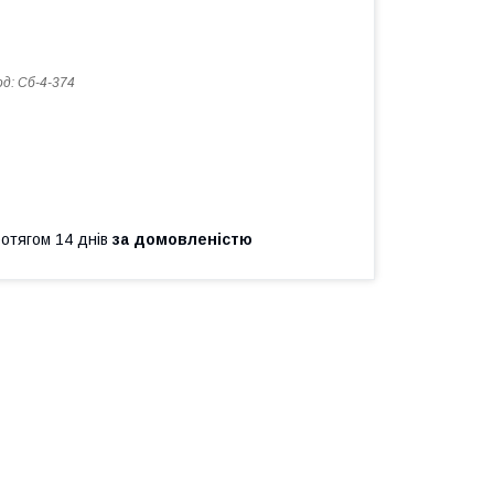
од:
Сб-4-374
ротягом 14 днів
за домовленістю