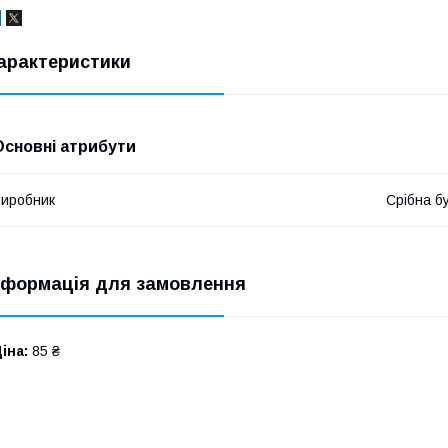
арактеристики
Основні атрибути
иробник
Срібна б
нформація для замовлення
іна:
85 ₴