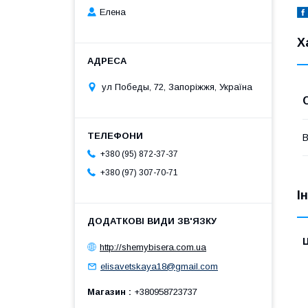
Елена
Х
ул Победы, 72, Запоріжжя, Україна
В
+380 (95) 872-37-37
+380 (97) 307-70-71
І
Ц
http://shemybisera.com.ua
elisavetskaya18@gmail.com
Магазин
+380958723737