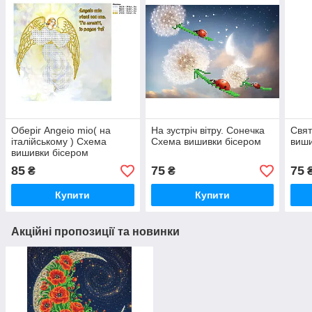
Оберіг Angeio mio( на
На зустріч вітру. Сонечка
Свят
італійському ) Схема
Схема вишивки бісером
виши
вишивки бісером
85
75
75
₴
₴
Купити
Купити
Акційні пропозиції та новинки