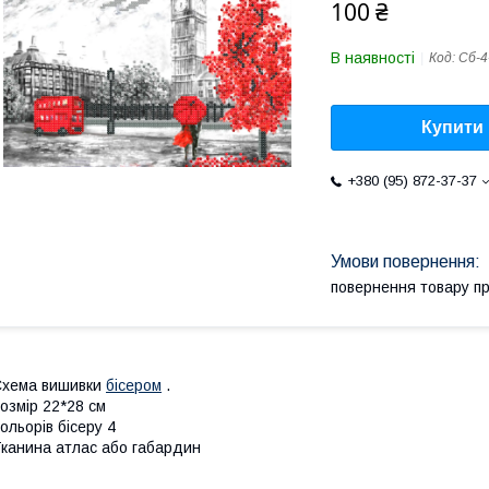
100 ₴
В наявності
Код:
Сб-4
Купити
+380 (95) 872-37-37
повернення товару п
Схема вишивки
бісером
.
озмір 22*28 см
ольорів бісеру 4
канина атлас або габардин