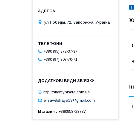
Х
ул Победы, 72, Запоріжжя, Україна
+380 (95) 872-37-37
+380 (97) 307-70-71
В
І
http://shemybisera.com.ua
elisavetskaya18@gmail.com
Ц
Магазин
+380958723737