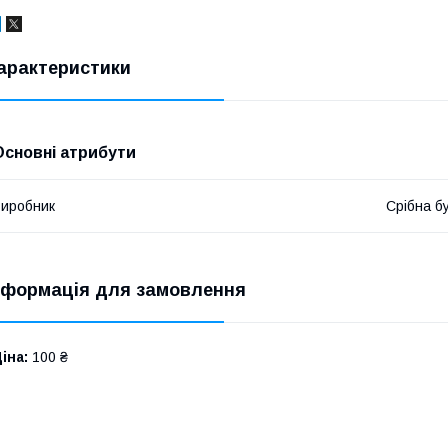
арактеристики
Основні атрибути
иробник
Срібна б
нформація для замовлення
іна:
100 ₴