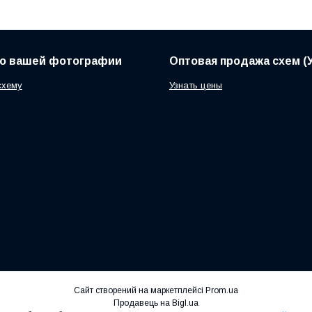
по вашей фотографии
Оптовая продажа схем (У
схему
Узнать цены
Сайт створений на маркетплейсі
Prom.ua
Продавець на Bigl.ua