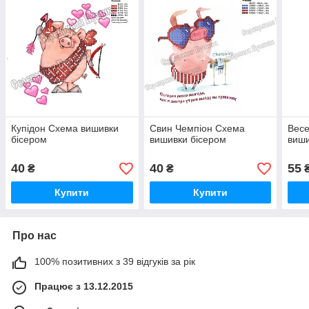
Купідон Схема вишивки
Свин Чемпіон Схема
Весе
бісером
вишивки бісером
виши
40
40
55
₴
₴
Купити
Купити
Про нас
100% позитивних з 39 відгуків за рік
Працює з 13.12.2015