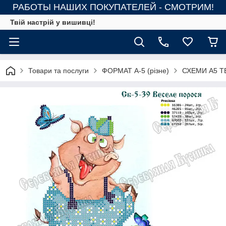
РАБОТЫ НАШИХ ПОКУПАТЕЛЕЙ - СМОТРИМ!
Твій настрій у вишивці!
Товари та послуги
ФОРМАТ А-5 (різне)
СХЕМИ А5 