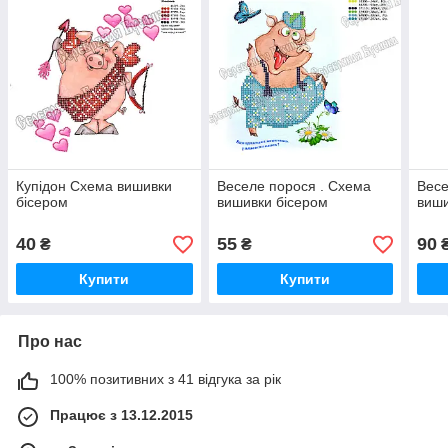
Купідон Схема вишивки
Веселе порося . Схема
Весе
бісером
вишивки бісером
виши
40
55
90
₴
₴
Купити
Купити
Про нас
100% позитивних з 41 відгука за рік
Працює з 13.12.2015