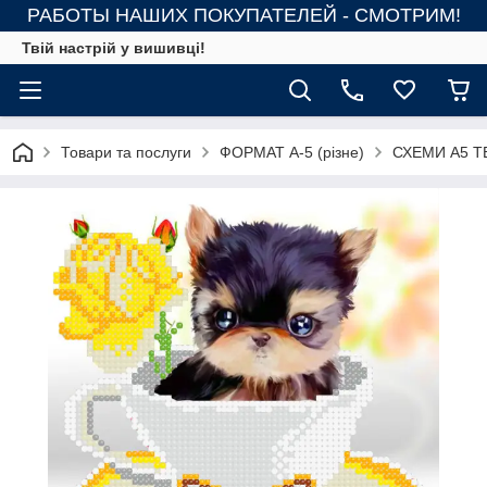
РАБОТЫ НАШИХ ПОКУПАТЕЛЕЙ - СМОТРИМ!
Твій настрій у вишивці!
Товари та послуги
ФОРМАТ А-5 (різне)
СХЕМИ А5 