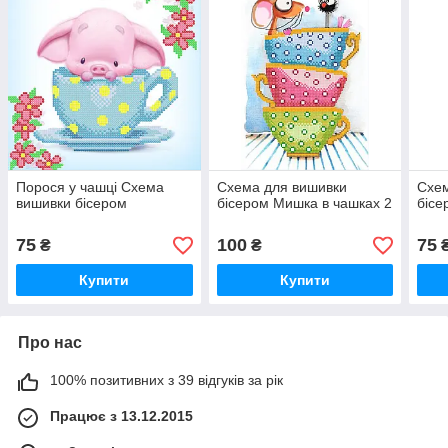
Порося у чашці Схема
Схема для вишивки
Схем
вишивки бісером
бісером Мишка в чашках 2
бісе
75
100
75
₴
₴
Купити
Купити
Про нас
100% позитивних з 39 відгуків за рік
Працює з 13.12.2015