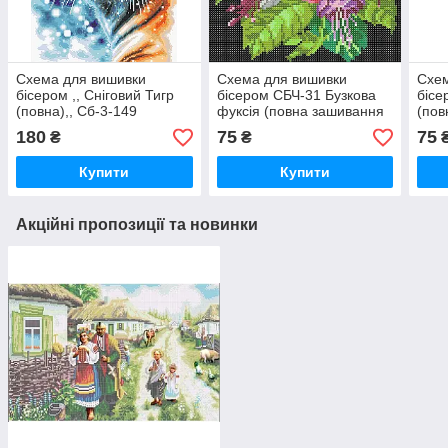
Схема для вишивки
Схема для вишивки
Схем
бісером ,, Сніговий Тигр
бісером СБЧ-31 Бузкова
бісе
(повна),, Сб-3-149
фуксія (повна зашивання
(пов
на чорному)
біло
180
75
75
₴
₴
Купити
Купити
Акційні пропозиції та новинки