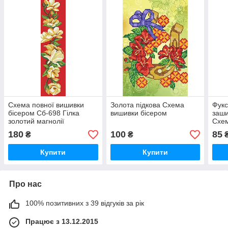
Схема повної вишивки
Золота підкова Схема
Фукс
бісером Сб-698 Гілка
вишивки бісером
заши
золотий магнолії
Схем
(червоний фон)
180
100
85
₴
₴
Купити
Купити
Про нас
100% позитивних з 39 відгуків за рік
Працює з 13.12.2015