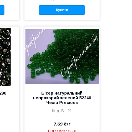
Купити
290
Бісер натуральний
a
непрозорий зелений 52240
Чехія Preciosa
Б - 21
7,69 ₴/г
Під замовлення