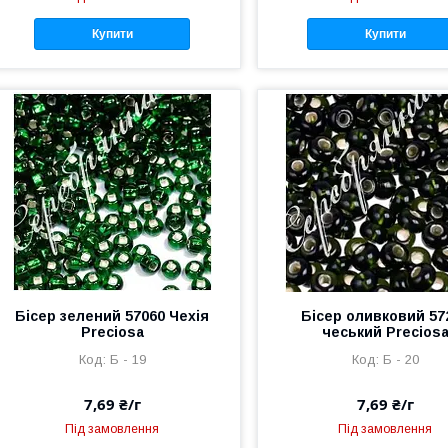
Купити
Купити
Бісер зелений 57060 Чехія
Бісер оливковий 57
Preciosa
чеський Precios
Б - 19
Б - 20
7,69 ₴/г
7,69 ₴/г
Під замовлення
Під замовлення