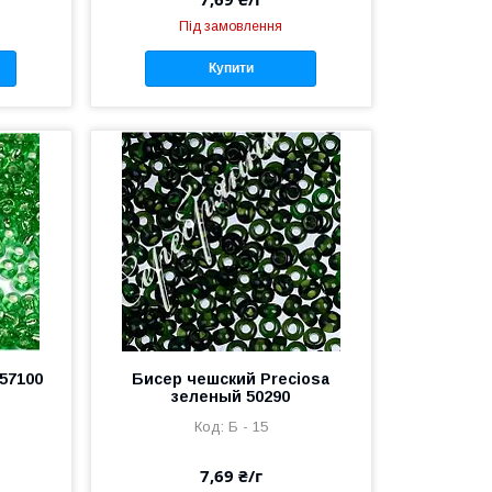
Під замовлення
Купити
57100
Бисер чешский Preciosa
зеленый 50290
Б - 15
7,69 ₴/г