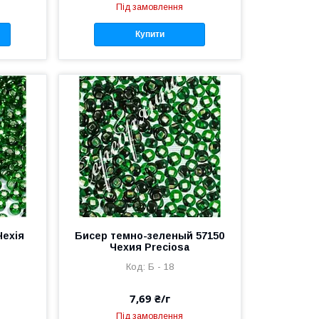
Під замовлення
Купити
Чехія
Бисер темно-зеленый 57150
Чехия Preciosa
Б - 18
7,69 ₴/г
Під замовлення