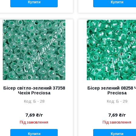
Купити
Купити
Бісер світло-зелений 37358
Бісер зелений 08258 
Чехія Preciosa
Preciosa
Б - 28
Б - 29
7,69 ₴/г
7,69 ₴/г
Під замовлення
Під замовлення
Купити
Купити