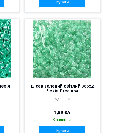
Купити
Чехія
Бісер зелений світлий 38652
Чехія Preciosa
Б - 30
7,69 ₴/г
В наявності
Купити