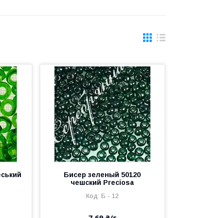
еський
Бисер зеленый 50120
чешский Preciosa
Б - 12
7,69 ₴/г