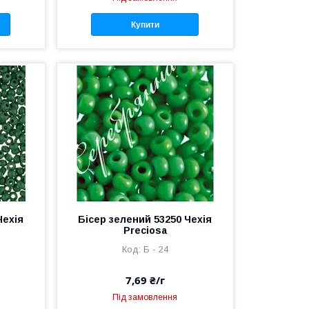
Купити
Чехія
Бісер зелений 53250 Чехія
Preciosa
Б - 24
7,69 ₴/г
Під замовлення