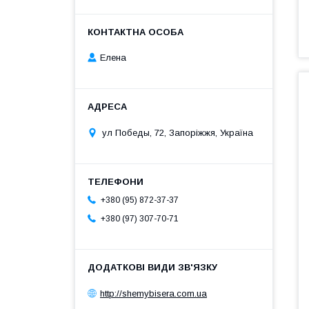
Елена
ул Победы, 72, Запоріжжя, Україна
+380 (95) 872-37-37
+380 (97) 307-70-71
http://shemybisera.com.ua