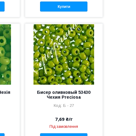
Купити
Чехія
Бисер оливковый 53430
Чехия Preciosa
Б - 27
7,69 ₴/г
Під замовлення