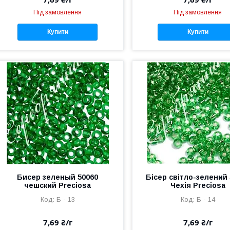
Під замовлення
Під замовлення
Купити
Купити
Бисер зеленый 50060
Бісер світло-зелений 
чешский Preciosa
Чехія Preciosa
Б - 13
Б - 14
7,69 ₴/г
7,69 ₴/г